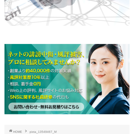
HOME
pixta_13549467_M