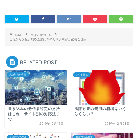
HOME
風評対策の方法
これからを生き残る企業にSNSリスク研修が必要な理由
RELATED POST
風評対策の方法
ネット監視
書き込みの発信者特定の方法
風評対策の費用の相場はいく
はこれ！サイト別の対応法ま
らくらい？
で
2019年10月15日
2019年12月23日
風評対策の方法
風評対策の方法