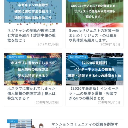
ネガキャンの削除が確実に進
Googleサジェストの対策一挙
む方法を紹介！誹謗中傷の拡
まとめ！サジェストの仕組み
散を防ごう
や具体策も紹介します。
2019年12月4日
2020年1月8日
風評対策の方法
風評対策の方法
ホスラブに書かれてしまった
【2020年最新版】インターネ
個人情報の削除方法｜犯人は
ット上の犯罪を通報・相談で
特定できる？
きる6つの機関まとめ
2019年10月23日
2019年10月10日
マンションコミュニティの投稿を削除す