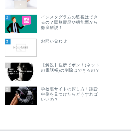
インスタグラムの監視はでき
2
るの？閲覧履歴や機能面から
徹底解説！
お問い合わせ
3
【解説】住所でポン！(ネット
4
の電話帳)の削除はできるの？
学校裏サイトの探し方！誹謗
5
中傷を見つけたらどうすれば
いいの？