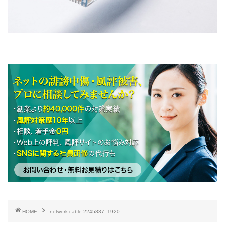
HOME
network-cable-2245837_1920