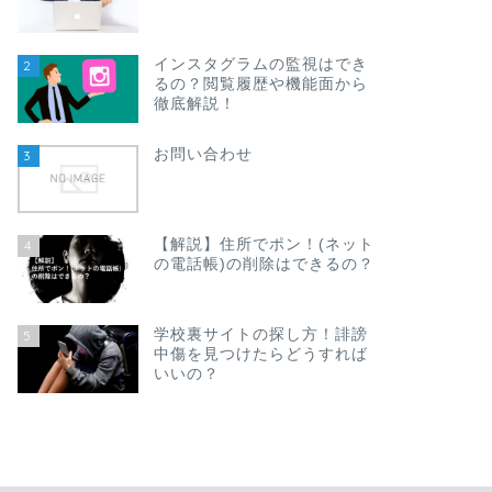
インスタグラムの監視はでき
2
るの？閲覧履歴や機能面から
徹底解説！
お問い合わせ
3
【解説】住所でポン！(ネット
4
の電話帳)の削除はできるの？
学校裏サイトの探し方！誹謗
5
中傷を見つけたらどうすれば
いいの？