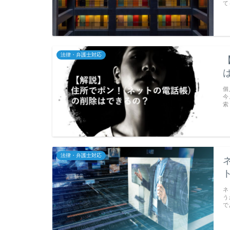
て
法律・弁護士対応
個
今
索
法律・弁護士対応
ネ
う
で