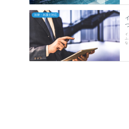
法律・弁護士対応
イ
ふ
な