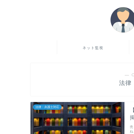
ネット監視
― 
法律
法律・弁護士対応
売
ね