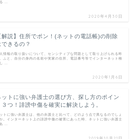
る …
2020年4月30日
【解説】住所でポン！(ネットの電話帳)の削除
はできるの？
人情報の取り扱いについて、センシティブな問題として取り上げられる昨
。ふと、自分の身内の名前や実家の住所、電話番号等でインターネット検
し …
2020年1月6日
ネットに強い弁護士の選び方、探し方のポイン
ト３つ！誹謗中傷を確実に解決しよう。
ットに強い弁護士は、他の弁護士と比べて、どのよう点で異なるのでしょ
か。インターネット上の誹謗中傷の被害にあった時、ネットに強い弁護士
あ …
2019年10月21日