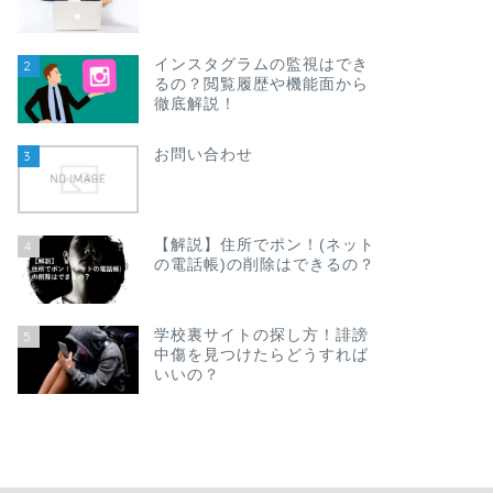
インスタグラムの監視はでき
2
るの？閲覧履歴や機能面から
徹底解説！
お問い合わせ
3
【解説】住所でポン！(ネット
4
の電話帳)の削除はできるの？
学校裏サイトの探し方！誹謗
5
中傷を見つけたらどうすれば
いいの？