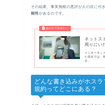
その結果、事実無根の悪評が人の目に付
能性
があるのです。
ネットス
周りにい
インターネッ
た現在では、
る...
どんな書き込みがホスラ
規約ってどこにある？