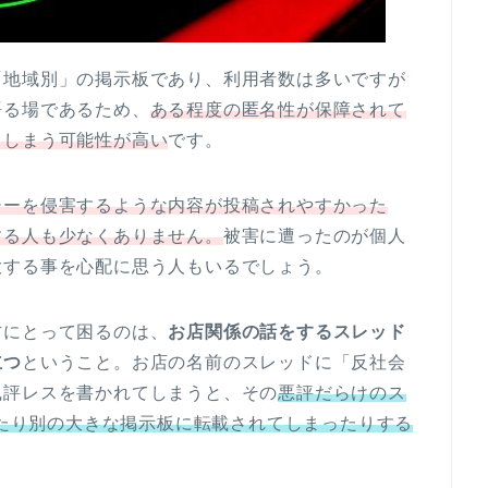
「地域別」の掲示板であり、利用者数は多いですが
語る場であるため、
ある程度の匿名性が保障されて
てしまう可能性が高い
です。
シーを侵害するような内容が投稿されやすかった
する人も少なくありません。
被害に遭ったのが個人
大する事を心配に思う人もいるでしょう。
方にとって困るのは、
お店関係の話をするスレッド
立つ
ということ。お店の名前のスレッドに「反社会
風評レスを書かれてしまうと、その
悪評だらけのス
まったり別の大きな掲示板に転載されてしまったりする