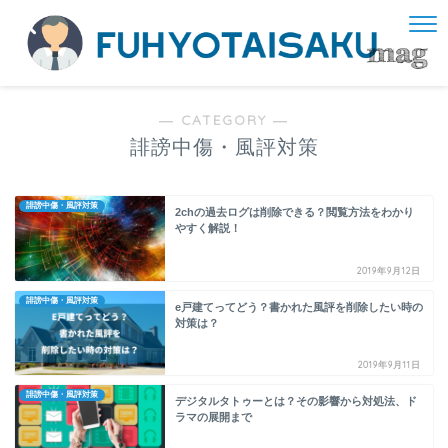
― CATEGORY ―
誹謗中傷・風評対策
誹謗中傷・風評対策
2chの過去ログは削除できる？閲覧方法をわかり
やすく解説！
2019年9月12日
誹謗中傷・風評対策
e戸建てってどう？書かれた風評を削除したい時の
対策は？
2019年9月11日
誹謗中傷・風評対策
デジタルタトゥーとは？その影響から対処法、ド
ラマの展開まで