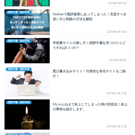
2019年9月11日
誹謗中傷・風評対策
Twitterで風評被害にあってしまった！見直すべき
使い方と削除の方法を解説
2019年9月10日
誹謗中傷・風評対策
学校裏サイトの探し方！誹謗中傷を見つけたらど
うすればいいの？
2019年8月8日
誹謗中傷・風評対策
悪口書き込みサイト！代表的な有名サイトをご紹
介！
2019年5月27日
誹謗中傷・風評対策
5ちゃんねるで炎上してしまった時の対処法！炎上
の事例も紹介します。
2019年5月27日