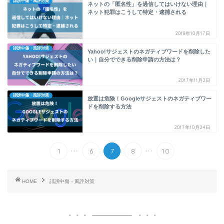
誹謗中傷・風評対策
ネットの「匿名性」を過信してはいけない理由｜
ネット犯罪はこうして特定・逮捕される
2018年10月17日
誹謗中傷・風評対策
Yahoo!サジェストのネガティブワードを削除した
い｜自分でできる削除申請の方法は？
2017年11月2日
誹謗中傷・風評対策
放置は危険！Googleサジェストのネガティブワー
ドを削除する方法
2017年10月24日
...
...
1
6
7
8
10
HOME
誹謗中傷・風評対策