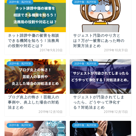
誹謗中傷・風評対策
誹謗中傷・風評対策
ネット誹謗中傷の被害を相談
サジェスト汚染のやり方と
できる機関を知ろう！法務局
は？万が一被害にあった時の
の役割や対応とは？
対策方法まとめ
2017年9月20日
2019年10月31日
誹謗中傷・風評対策
誹謗中傷・風評対策
ブログ炎上の怖さ！芸能人の
サジェストが汚染されてしま
事例や、炎上した場合の対処
ったら、どうやって浄化す
法まとめ
る？対処法まとめ
2019年12月10日
2019年12月13日
誹謗中傷・風評対策
誹謗中傷・風評対策